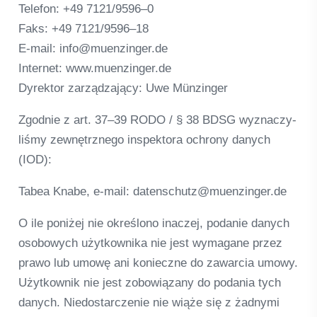
Tele­fon: +49 7121/9596–0
Faks: +49 7121/9596–18
E‑mail: info@muenzinger.de
Inter­net: www.muenzinger.de
Dyrek­tor zar­ząd­za­jący: Uwe Münz­in­ger
Zgod­nie z art. 37–39 RODO / § 38 BDSG wyz­nac­zy­
liśmy zewnę­trz­n­ego inspek­tora ochrony danych
(IOD):
Tabea Knabe, e‑mail: datenschutz@muenzinger.de
O ile poniżej nie okreś­lono inac­zej, poda­nie danych
oso­bo­wych użyt­kow­nika nie jest wyma­gane przez
prawo lub umowę ani konieczne do zaw­ar­cia umowy.
Użyt­kow­nik nie jest zobo­wią­zany do poda­nia tych
danych. Nie­d­ost­ar­c­ze­nie nie wiąże się z żad­nymi