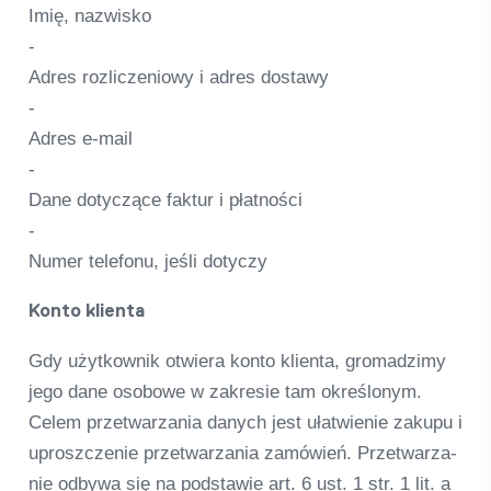
Imię, nazwisko
-
Adres roz­lic­ze­niowy i adres dostawy
-
Adres e‑mail
-
Dane doty­c­zące fak­tur i płat­ności
-
Numer tele­fonu, jeśli doty­czy
Konto kli­enta
Gdy użyt­kow­nik otwiera konto kli­enta, gro­mad­zimy
jego dane oso­bowe w zak­re­sie tam okreś­l­onym.
Celem przet­warza­nia danych jest ułat­wie­nie zakupu i
uproszc­ze­nie przet­warza­nia zamó­wień. Przet­warza­
nie odbywa się na pod­sta­wie art. 6 ust. 1 str. 1 lit. a