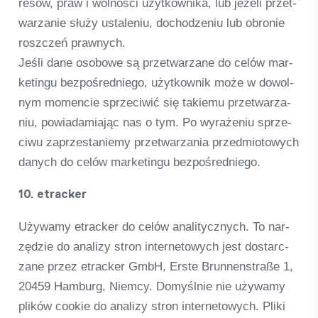
resów, praw i wol­ności użyt­kow­nika, lub jeżeli przet­
warza­nie służy usta­le­niu, dochod­ze­niu lub obro­nie
roszc­zeń prawnych.
Jeśli dane oso­bowe są przet­warzane do celów mar­
ke­tingu bez­poś­red­niego, użyt­kow­nik może w dowol­
nym momen­cie sprze­ci­wić się takiemu przet­warza­
niu, powia­da­mi­a­jąc nas o tym. Po wyraże­niu sprze­
ciwu zaprzesta­niemy przet­warza­nia przedmio­to­wych
danych do celów mar­ke­tingu bez­poś­red­niego.
10. etra­cker
Uży­wamy etra­cker do celów ana­li­ty­cz­nych. To nar­
zęd­zie do ana­lizy stron inter­neto­wych jest dost­ar­c­
zane przez etra­cker GmbH, Erste Brun­nen­straße 1,
20459 Ham­burg, Niemcy. Domyśl­nie nie uży­wamy
pli­ków coo­kie do ana­lizy stron inter­neto­wych. Pliki