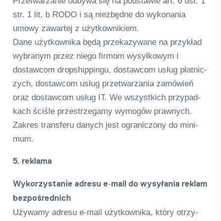
Przet­warza­nie odbywa się na pod­sta­wie art. 6 ust. 1
str. 1 lit. b RODO i są niez­będne do wykona­nia
umowy zawar­tej z użyt­kow­ni­kiem.
Dane użyt­kow­nika będą prze­ka­zy­wane na przy­kład
wybranym przez niego firmom wysył­ko­wym i
dostaw­com drop­ship­pingu, dostaw­com usług płat­nic­
zych, dostaw­com usług przet­warza­nia zamó­wień
oraz dostaw­com usług IT. We wszyst­kich przy­pad­
kach ściśle przestrz­e­gamy wymo­gów prawnych.
Zak­res trans­feru danych jest ogra­nic­z­ony do mini­
mum.
5. reklama
Wykor­zysta­nie adresu e‑mail do wysyła­nia reklam
bez­poś­red­nich
Uży­wamy adresu e‑mail użyt­kow­nika, który otrzy­