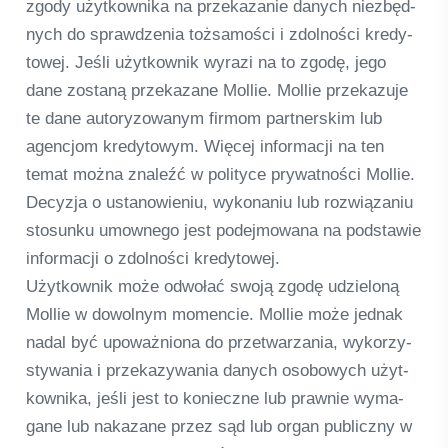
zgody użyt­kow­nika na prze­ka­za­nie danych niez­będ­
nych do sprawd­ze­nia toż­sa­mości i zdol­ności kre­dy­
to­wej. Jeśli użyt­kow­nik wyrazi na to zgodę, jego
dane zostaną prze­ka­zane Mol­lie. Mol­lie prze­ka­zuje
te dane auto­ry­zowanym firmom part­ner­s­kim lub
agen­c­jom kre­dy­to­wym. Więcej infor­macji na ten
temat można zna­leźć w poli­tyce pry­wat­ności Mol­lie.
Decyzja o ust­a­nowi­e­niu, wykona­niu lub roz­wią­za­niu
sto­sunku umow­n­ego jest podej­mo­wana na pod­sta­wie
infor­macji o zdol­ności kre­dy­to­wej.
Użyt­kow­nik może odwołać swoją zgodę udzie­loną
Mol­lie w dowol­nym momen­cie. Mol­lie może jed­nak
nadal być upo­waż­niona do przet­warza­nia, wykor­zy­
sty­wa­nia i prze­ka­zy­wa­nia danych oso­bo­wych użyt­
kow­nika, jeśli jest to konieczne lub praw­nie wyma­
gane lub naka­zane przez sąd lub organ publiczny w