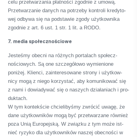
celu przet­warza­nia płat­ności zgod­nie z umową.
Przet­warza­nie danych na potrzeby kon­troli kre­dy­to­
wej odbywa się na pod­sta­wie zgody użyt­kow­nika
zgod­nie z art. 6 ust. 1 str. 1 lit. a RODO.
7. media społecz­nościowe
Jes­teśmy obe­cni na różnych por­tal­ach społecz­
nościo­wych. Są one szc­ze­gółowo wymi­en­ione
poniżej. Kli­enci, zain­te­re­so­wane strony i użyt­kow­
nicy mogą z niego kor­zystać, aby komu­ni­ko­wać się
z nami i dowia­dy­wać się o nas­zych działa­niach i pro­
duktach.
W tym kon­tekście chcie­li­by­śmy zwrócić uwagę, że
dane użyt­kow­ni­ków mogą być przet­warzane rów­nież
poza Unią Euro­pe­jską. W związku z tym może ist­
nieć ryzyko dla użyt­kow­ni­ków nas­zej obe­c­ności w