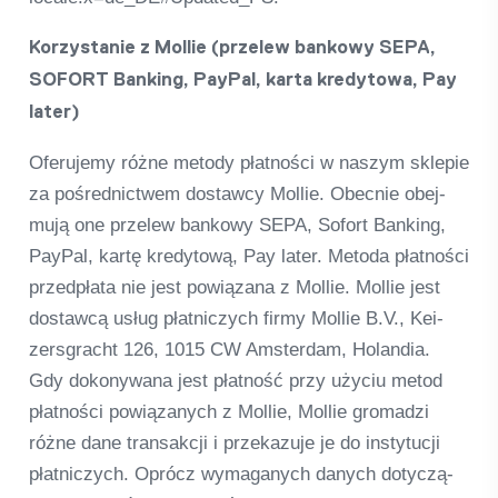
Kor­zysta­nie z Mol­lie (prze­lew ban­kowy SEPA,
SOFORT Ban­king, Pay­Pal, karta kre­dy­towa, Pay
later)
Ofe­ru­jemy różne met­ody płat­ności w nas­zym sklepie
za poś­red­nict­wem dostawcy Mol­lie. Obe­c­nie obej­
mują one prze­lew ban­kowy SEPA, Sofort Ban­king,
Pay­Pal, kartę kre­dy­tową, Pay later. Metoda płat­ności
przedpłata nie jest powiąz­ana z Mol­lie. Mol­lie jest
dostawcą usług płat­nic­zych firmy Mol­lie B.V., Kei­
zers­gracht 126, 1015 CW Ams­ter­dam, Hol­an­dia.
Gdy doko­n­y­wana jest płat­ność przy uży­ciu metod
płat­ności powią­zanych z Mol­lie, Mol­lie gro­madzi
różne dane transak­cji i prze­ka­zuje je do ins­ty­tucji
płat­nic­zych. Oprócz wyma­ga­nych danych doty­c­zą­