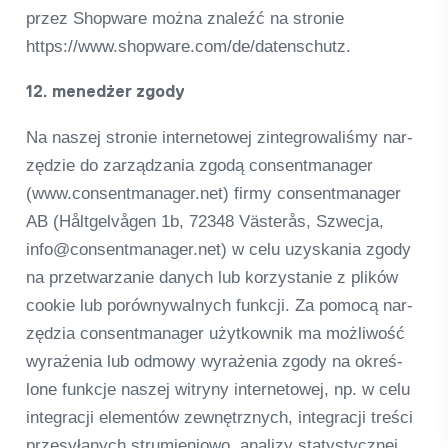
przez Shop­ware można zna­leźć na stro­nie
https://www.shopware.com/de/datenschutz.
12. men­e­dżer zgody
Na nas­zej stro­nie inter­neto­wej zin­te­gro­wa­liśmy nar­
zęd­zie do zar­ząd­za­nia zgodą con­sent­ma­na­ger
(www.consentmanager.net) firmy con­sent­ma­na­ger
AB (Hålt­gel­vå­gen 1b, 72348 Väs­terås, Szwecja,
info@consentmanager.net) w celu uzys­ka­nia zgody
na przet­warza­nie danych lub kor­zysta­nie z pli­ków
coo­kie lub porów­ny­wal­nych funk­cji. Za pomocą nar­
zęd­zia con­sent­ma­na­ger użyt­kow­nik ma moż­li­wość
wyraże­nia lub odmowy wyraże­nia zgody na okreś­
lone funk­cje nas­zej witryny inter­neto­wej, np. w celu
inte­gracji ele­men­tów zewnę­trz­nych, inte­gracji treści
prze­syłanych strumi­e­niowo, ana­lizy sta­ty­sty­cz­nej,