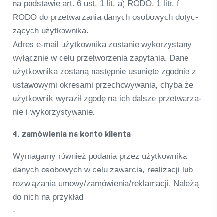
na pod­sta­wie art. 6 ust. 1 lit. a) RODO. 1 litr. f
RODO do przet­warza­nia danych oso­bo­wych doty­c­
zą­cych użyt­kow­nika.
Adres e‑mail użyt­kow­nika zosta­nie wykor­zystany
wyłącz­nie w celu przet­wor­ze­nia zapy­ta­nia. Dane
użyt­kow­nika zostaną nas­tęp­nie usunięte zgod­nie z
usta­wo­wymi okres­ami prz­echo­wy­wa­nia, chyba że
użyt­kow­nik wyra­ził zgodę na ich dalsze przet­warza­
nie i wykor­zy­sty­wa­nie.
4. zamó­wi­e­nia na konto kli­enta
Wyma­gamy rów­nież poda­nia przez użyt­kow­nika
danych oso­bo­wych w celu zaw­ar­cia, rea­li­zacji lub
roz­wią­za­nia umowy/zamówienia/reklamacji. Należą
do nich na przy­kład
-