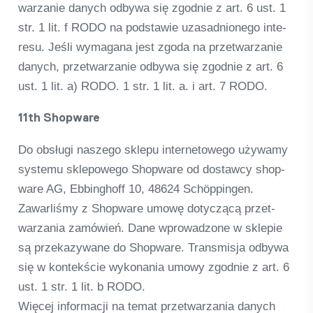
warza­nie danych odbywa się zgod­nie z art. 6 ust. 1
str. 1 lit. f RODO na pod­sta­wie uza­sad­nio­n­ego inte­
resu. Jeśli wyma­gana jest zgoda na przet­warza­nie
danych, przet­warza­nie odbywa się zgod­nie z art. 6
ust. 1 lit. a) RODO. 1 str. 1 lit. a. i art. 7 RODO.
11th Shop­ware
Do obsługi nas­zego sklepu inter­neto­wego uży­wamy
sys­temu skle­po­wego Shop­ware od dostawcy shop­
ware AG, Ebbing­hoff 10, 48624 Schöp­pin­gen.
Zawar­liśmy z Shop­ware umowę doty­c­zącą przet­
warza­nia zamó­wień. Dane wpro­wad­zone w sklepie
są prze­ka­zy­wane do Shop­ware. Trans­misja odbywa
się w kon­tekście wykona­nia umowy zgod­nie z art. 6
ust. 1 str. 1 lit. b RODO.
Więcej infor­macji na temat przet­warza­nia danych