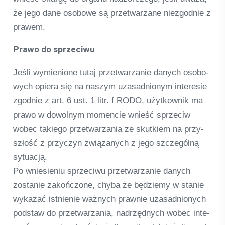
że jego dane oso­bowe są przet­warzane niez­god­nie z
pra­wem.
Prawo do sprze­ciwu
Jeśli wymi­en­ione tutaj przet­warza­nie danych oso­bo­
wych opiera się na nas­zym uza­sad­nionym inte­re­sie
zgod­nie z art. 6 ust. 1 litr. f RODO, użyt­kow­nik ma
prawo w dowol­nym momen­cie wnieść sprze­ciw
wobec takiego przet­warza­nia ze skut­kiem na przy­
szłość z przy­c­zyn zwią­zanych z jego szc­ze­gólną
sytu­acją.
Po wnie­si­e­niu sprze­ciwu przet­warza­nie danych
zosta­nie zakońc­zone, chyba że będ­ziemy w sta­nie
wyka­zać ist­ni­e­nie ważnych praw­nie uza­sad­nionych
pod­staw do przet­warza­nia, nadrzęd­nych wobec inte­