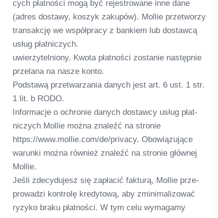
cych płat­ności mogą być rejes­tro­wane inne dane
(adres dostawy, kos­zyk zakupów). Mol­lie przet­worzy
transak­cję we współpracy z ban­kiem lub dostawcą
usług płat­nic­zych.
uwier­zy­tel­niony. Kwota płat­ności zosta­nie nas­tęp­nie
przel­ana na nasze konto.
Pod­stawą przet­warza­nia danych jest art. 6 ust. 1 str.
1 lit. b RODO.
Infor­macje o ochro­nie danych dostawcy usług płat­
nic­zych Mol­lie można zna­leźć na stro­nie
https://www.mollie.com/de/privacy. Obo­wią­zu­jące
war­unki można rów­nież zna­leźć na stro­nie głów­nej
Mol­lie.
Jeśli zde­cy­du­jesz się zapła­cić fak­turą, Mol­lie prze­
pro­wadzi kon­trolę kre­dy­tową, aby zmi­ni­ma­lizować
ryzyko braku płat­ności. W tym celu wyma­gamy