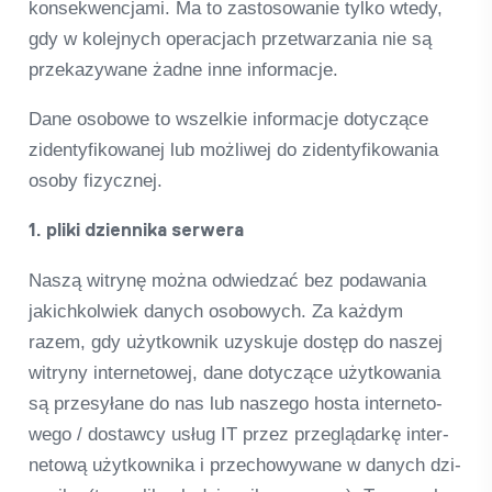
kon­se­kwen­c­jami. Ma to zasto­so­wa­nie tylko wtedy,
gdy w kole­jnych ope­rac­jach przet­warza­nia nie są
prze­ka­zy­wane żadne inne infor­macje.
Dane oso­bowe to wszel­kie infor­macje doty­c­zące
ziden­ty­fi­kowa­nej lub moż­li­wej do ziden­ty­fi­kowa­nia
osoby fizy­cz­nej.
1. pliki dzi­en­nika ser­wera
Naszą witrynę można odwied­zać bez poda­wa­nia
jakich­kol­wiek danych oso­bo­wych. Za każ­dym
razem, gdy użyt­kow­nik uzys­kuje dostęp do nas­zej
witryny inter­neto­wej, dane doty­c­zące użyt­ko­wa­nia
są prze­syłane do nas lub nas­zego hosta inter­neto­
wego / dostawcy usług IT przez prze­glą­darkę inter­
netową użyt­kow­nika i prz­echo­wy­wane w danych dzi­