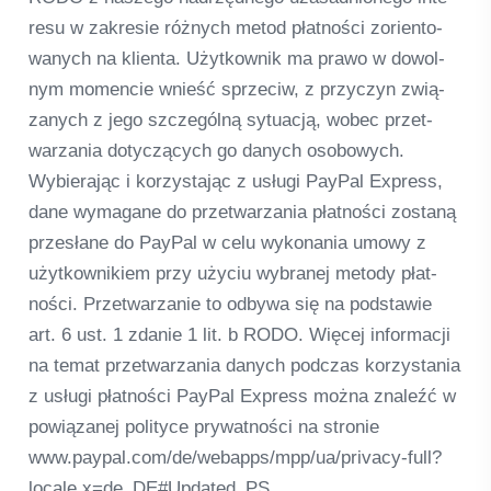
resu w zak­re­sie różnych metod płat­ności zori­en­to­
wanych na kli­enta. Użyt­kow­nik ma prawo w dowol­
nym momen­cie wnieść sprze­ciw, z przy­c­zyn zwią­
zanych z jego szc­ze­gólną sytu­acją, wobec przet­
warza­nia doty­c­zą­cych go danych oso­bo­wych.
Wybier­ając i kor­zysta­jąc z usługi Pay­Pal Express,
dane wyma­gane do przet­warza­nia płat­ności zostaną
przesłane do Pay­Pal w celu wykona­nia umowy z
użyt­kow­ni­kiem przy uży­ciu wybra­nej met­ody płat­
ności. Przet­warza­nie to odbywa się na pod­sta­wie
art. 6 ust. 1 zda­nie 1 lit. b RODO. Więcej infor­macji
na temat przet­warza­nia danych podc­zas kor­zysta­nia
z usługi płat­ności Pay­Pal Express można zna­leźć w
powią­za­nej poli­tyce pry­wat­ności na stro­nie
www.paypal.com/de/webapps/mpp/ua/privacy-full?
locale.x=de_DE#Updated_PS.