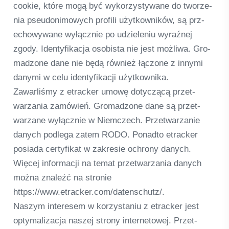
coo­kie, które mogą być wykor­zy­sty­wane do twor­ze­
nia pseudo­ni­mo­wych pro­fili użyt­kow­ni­ków, są prz­
echo­wy­wane wyłącz­nie po udzie­leniu wyraź­nej
zgody. Iden­ty­fi­ka­cja oso­bista nie jest moż­liwa. Gro­
mad­zone dane nie będą rów­nież łąc­zone z innymi
danymi w celu iden­ty­fi­ka­cji użyt­kow­nika.
Zawar­liśmy z etra­cker umowę doty­c­zącą przet­
warza­nia zamó­wień. Gro­mad­zone dane są przet­
warzane wyłącz­nie w Niemc­zech. Przet­warza­nie
danych pod­lega zatem RODO. Ponadto etra­cker
posiada cer­ty­fi­kat w zak­re­sie ochrony danych.
Więcej infor­macji na temat przet­warza­nia danych
można zna­leźć na stro­nie
https://www.etracker.com/datenschutz/.
Nas­zym inte­re­sem w kor­zysta­niu z etra­cker jest
opty­ma­li­zacja nas­zej strony inter­neto­wej. Przet­