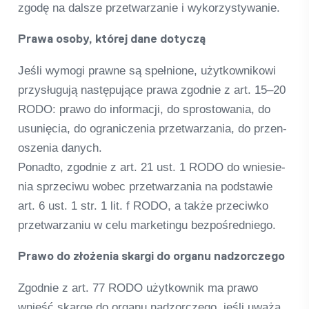
zgodę na dalsze przet­warza­nie i wykor­zy­sty­wa­nie.
Prawa osoby, któ­rej dane doty­czą
Jeśli wymogi prawne są speł­nione, użyt­kow­ni­kowi
przysłu­gują nas­tę­pu­jące prawa zgod­nie z art. 15–20
RODO: prawo do infor­macji, do spro­s­to­wa­nia, do
usunięcia, do ogra­nic­ze­nia przet­warza­nia, do przen­
o­sze­nia danych.
Ponadto, zgod­nie z art. 21 ust. 1 RODO do wnie­si­e­
nia sprze­ciwu wobec przet­warza­nia na pod­sta­wie
art. 6 ust. 1 str. 1 lit. f RODO, a także prze­ciwko
przet­warza­niu w celu mar­ke­tingu bez­poś­red­niego.
Prawo do złoże­nia skargi do organu nad­zor­c­zego
Zgod­nie z art. 77 RODO użyt­kow­nik ma prawo
wnieść skargę do organu nad­zor­c­zego, jeśli uważa,