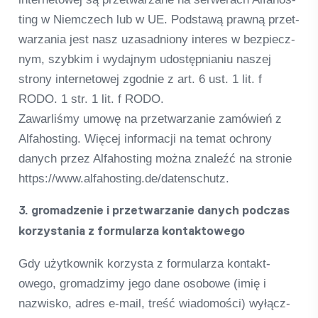
ting w Niemc­zech lub w UE. Pod­stawą prawną przet­
warza­nia jest nasz uza­sad­niony inte­res w bez­piecz­
nym, szyb­kim i wyda­jnym udo­stęp­nia­niu nas­zej
strony inter­neto­wej zgod­nie z art. 6 ust. 1 lit. f
RODO. 1 str. 1 lit. f RODO.
Zawar­liśmy umowę na przet­warza­nie zamó­wień z
Alfah­os­ting. Więcej infor­macji na temat ochrony
danych przez Alfah­os­ting można zna­leźć na stro­nie
https://www.alfahosting.de/datenschutz.
3. gro­mad­ze­nie i przet­warza­nie danych podc­zas
kor­zysta­nia z for­mu­larza kon­takt­owego
Gdy użyt­kow­nik kor­zysta z for­mu­larza kon­takt­
owego, gro­mad­zimy jego dane oso­bowe (imię i
nazwisko, adres e‑mail, treść wia­do­mości) wyłącz­