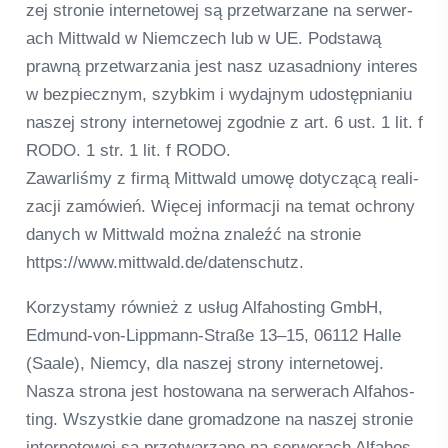
zej stro­nie inter­neto­wej są przet­warzane na ser­wer­
ach Mitt­wald w Niemc­zech lub w UE. Pod­stawą
prawną przet­warza­nia jest nasz uza­sad­niony inte­res
w bez­piecz­nym, szyb­kim i wyda­jnym udo­stęp­nia­niu
nas­zej strony inter­neto­wej zgod­nie z art. 6 ust. 1 lit. f
RODO. 1 str. 1 lit. f RODO.
Zawar­liśmy z firmą Mitt­wald umowę doty­c­zącą rea­li­
zacji zamó­wień. Więcej infor­macji na temat ochrony
danych w Mitt­wald można zna­leźć na stro­nie
https://www.mittwald.de/datenschutz.
Kor­zystamy rów­nież z usług Alfah­os­ting GmbH,
Edmund-von-Lipp­mann-Straße 13–15, 06112 Halle
(Saale), Niemcy, dla nas­zej strony inter­neto­wej.
Nasza strona jest hos­to­wana na ser­wer­ach Alfah­os­
ting. Wszyst­kie dane gro­mad­zone na nas­zej stro­nie
inter­neto­wej są przet­warzane na ser­wer­ach Alfah­os­