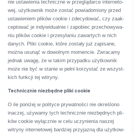
nie usta­wi­e­nia tech­niczne w prze­gląd­arce inter­neto­
wej, użyt­kow­nik może zostać powia­do­miony przed
usta­wi­e­niem pli­ków coo­kie i zde­cy­do­wać, czy zaak­
cep­tować je indy­wi­du­al­nie i zapo­biec prz­echo­wy­wa­
niu pli­ków coo­kie i prze­syła­niu zawar­tych w nich
danych. Pliki coo­kie, które zostały już zapi­sane,
można usunąć w dowol­nym momen­cie. Zwra­camy
jed­nak uwagę, że w takim przy­padku użyt­kow­nik
może nie być w sta­nie w pełni kor­zystać ze wszyst­
kich funk­cji tej witryny.
Tech­nicz­nie niez­będne pliki coo­kie
O ile poniżej w poli­tyce pry­wat­ności nie okreś­lono
inac­zej, uży­wamy tych tech­nicz­nie niez­będ­nych pli­
ków coo­kie wyłącz­nie w celu uczy­ni­enia nas­zej
witryny inter­neto­wej bard­ziej przy­jazną dla użyt­kow­