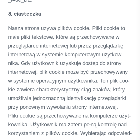
8. cias­teczka
Nasza strona używa pli­ków coo­kie. Pliki coo­kie to
małe pliki tek­s­towe, które są prz­echo­wy­wane w
prze­gląd­arce inter­neto­wej lub przez prze­glą­darkę
inter­netową w sys­te­mie kom­pu­te­ro­wym użyt­kow­
nika. Gdy użyt­kow­nik uzys­kuje dostęp do strony
inter­neto­wej, plik coo­kie może być prz­echo­wy­wany
w sys­te­mie ope­ra­cy­jnym użyt­kow­nika. Ten plik coo­
kie zawi­era cha­rak­tery­sty­czny ciąg znaków, który
umoż­li­wia jed­noz­naczną iden­ty­fi­ka­cję prze­glą­darki
przy ponownym wywoła­niu strony inter­neto­wej.
Pliki coo­kie są prz­echo­wy­wane na kom­put­erze użyt­
kow­nika. Użyt­kow­nik ma zatem pełną kon­trolę nad
kor­zysta­niem z pli­ków coo­kie. Wybier­ając odpo­wied­