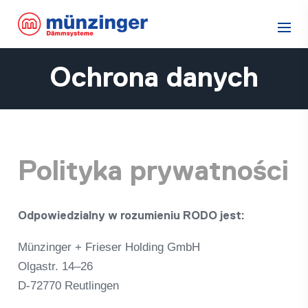
Ochrona danych
Polityka prywatności
Odpo­wied­zi­alny w rozu­mi­e­niu RODO jest:
Münz­in­ger + Frie­ser Hol­ding GmbH
Olgastr. 14–26
D‑72770 Reut­lin­gen