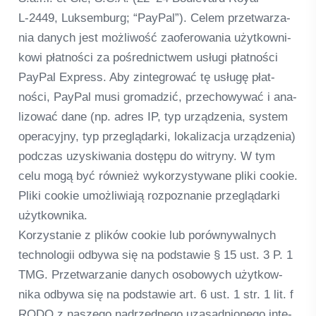
L‑2449, Luk­sem­burg; “Pay­Pal”). Celem przet­warza­
nia danych jest moż­li­wość zaofe­ro­wa­nia użyt­kow­ni­
kowi płat­ności za poś­red­nict­wem usługi płat­ności
Pay­Pal Express. Aby zin­te­gro­wać tę usługę płat­
ności, Pay­Pal musi gro­mad­zić, prz­echo­wy­wać i ana­
lizować dane (np. adres IP, typ urząd­ze­nia, sys­tem
ope­ra­cy­jny, typ prze­glą­darki, loka­li­zacja urząd­ze­nia)
podc­zas uzys­ki­wa­nia dostępu do witryny. W tym
celu mogą być rów­nież wykor­zy­sty­wane pliki coo­kie.
Pliki coo­kie umoż­li­wiają roz­pozna­nie prze­glą­darki
użyt­kow­nika.
Kor­zysta­nie z pli­ków coo­kie lub porów­ny­wal­nych
tech­no­lo­gii odbywa się na pod­sta­wie § 15 ust. 3 P. 1
TMG. Przet­warza­nie danych oso­bo­wych użyt­kow­
nika odbywa się na pod­sta­wie art. 6 ust. 1 str. 1 lit. f
RODO z nas­zego nadrzęd­n­ego uza­sad­nio­n­ego inte­