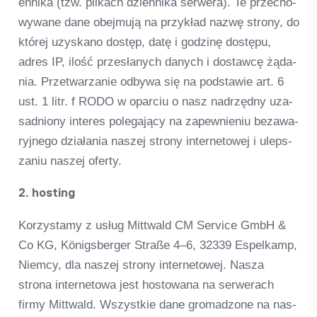
en­nika (tzw. pli­kach dzi­en­nika ser­wera). Te prz­echo­
wy­wane dane obej­mują na przy­kład nazwę strony, do
któ­rej uzys­kano dostęp, datę i god­zinę dostępu,
adres IP, ilość przesłanych danych i dostawcę żąda­
nia. Przet­warza­nie odbywa się na pod­sta­wie art. 6
ust. 1 litr. f RODO w opar­ciu o nasz nadrzędny uza­
sad­niony inte­res pole­ga­jący na zapew­ni­eniu beza­wa­
ry­j­n­ego działa­nia nas­zej strony inter­neto­wej i uleps­
za­niu nas­zej oferty.
2. hos­ting
Kor­zystamy z usług Mitt­wald CM Ser­vice GmbH &
Co KG, Königs­ber­ger Straße 4–6, 32339 Espel­kamp,
Niemcy, dla nas­zej strony inter­neto­wej. Nasza
strona inter­netowa jest hos­to­wana na ser­wer­ach
firmy Mitt­wald. Wszyst­kie dane gro­mad­zone na nas­