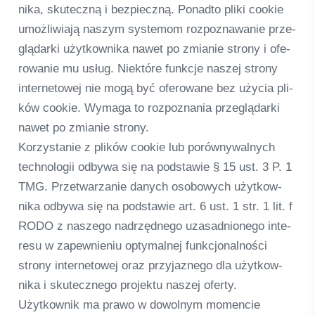
nika, sku­teczną i bez­pieczną. Ponadto pliki coo­kie
umoż­li­wiają nas­zym sys­te­mom roz­poz­na­wa­nie prze­
glą­darki użyt­kow­nika nawet po zmia­nie strony i ofe­
ro­wa­nie mu usług. Niek­tóre funk­cje nas­zej strony
inter­neto­wej nie mogą być ofe­ro­wane bez uży­cia pli­
ków coo­kie. Wymaga to roz­pozna­nia prze­glą­darki
nawet po zmia­nie strony.
Kor­zysta­nie z pli­ków coo­kie lub porów­ny­wal­nych
tech­no­lo­gii odbywa się na pod­sta­wie § 15 ust. 3 P. 1
TMG. Przet­warza­nie danych oso­bo­wych użyt­kow­
nika odbywa się na pod­sta­wie art. 6 ust. 1 str. 1 lit. f
RODO z nas­zego nadrzęd­n­ego uza­sad­nio­n­ego inte­
resu w zapew­ni­eniu opty­mal­nej funk­c­jo­nal­ności
strony inter­neto­wej oraz przy­jaz­n­ego dla użyt­kow­
nika i sku­tecz­n­ego pro­jektu nas­zej oferty.
Użyt­kow­nik ma prawo w dowol­nym momen­cie