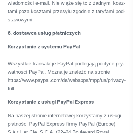
wia­do­mości e‑mail. Nie wiąże się to z żad­nymi kosz­
tami poza kosz­tami prze­syłu zgod­nie z tary­fami pod­
sta­wo­wymi.
6. dostawca usług płat­nic­zych
Kor­zysta­nie z sys­temu Pay­Pal
Wszyst­kie transak­cje Pay­Pal pod­le­gają poli­tyce pry­
wat­ności Pay­Pal. Można je zna­leźć na stro­nie
https://www.paypal.com/de/webapps/mpp/ua/privacy-
full
Kor­zysta­nie z usługi Pay­Pal Express
Na nas­zej stro­nie inter­neto­wej kor­zystamy z usługi
płat­ności Pay­Pal Express firmy Pay­Pal (Europe)
S.à.r.l. et Cie, S.C.A. (22–24 Bou­le­vard Royal