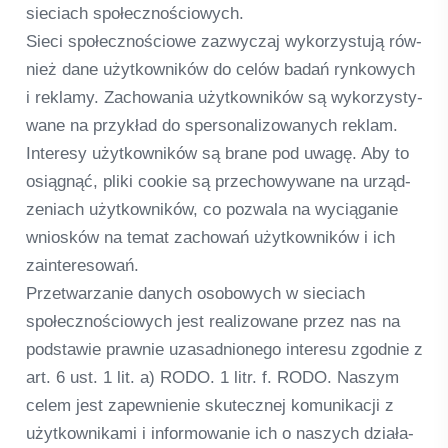
sie­ciach społecz­nościo­wych.
Sieci społecz­nościowe zazwy­c­zaj wykor­zys­tują rów­
nież dane użyt­kow­ni­ków do celów badań ryn­kowych
i reklamy. Zacho­wa­nia użyt­kow­ni­ków są wykor­zy­sty­
wane na przy­kład do sper­so­na­lizowanych reklam.
Interesy użyt­kow­ni­ków są brane pod uwagę. Aby to
osią­gnąć, pliki coo­kie są prz­echo­wy­wane na urząd­
ze­niach użyt­kow­ni­ków, co poz­wala na wycią­ga­nie
wni­o­s­ków na temat zacho­wań użyt­kow­ni­ków i ich
zain­te­re­so­wań.
Przet­warza­nie danych oso­bo­wych w sie­ciach
społecz­nościo­wych jest rea­lizowane przez nas na
pod­sta­wie praw­nie uza­sad­nio­n­ego inte­resu zgod­nie z
art. 6 ust. 1 lit. a) RODO. 1 litr. f. RODO. Nas­zym
celem jest zapew­ni­e­nie sku­tecz­nej komu­ni­ka­cji z
użyt­kow­ni­kami i infor­mo­wa­nie ich o nas­zych działa­