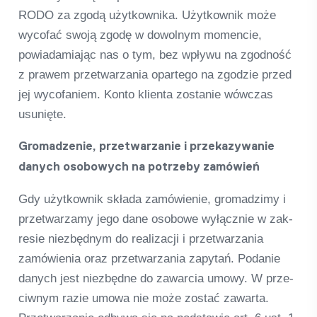
RODO za zgodą użyt­kow­nika. Użyt­kow­nik może
wyco­fać swoją zgodę w dowol­nym momen­cie,
powia­da­mi­a­jąc nas o tym, bez wpływu na zgod­ność
z pra­wem przet­warza­nia opar­tego na zgod­zie przed
jej wyco­fa­niem. Konto kli­enta zosta­nie wów­c­zas
usunięte.
Gro­mad­ze­nie, przet­warza­nie i prze­ka­zy­wa­nie
danych oso­bo­wych na potrzeby zamó­wień
Gdy użyt­kow­nik składa zamó­wi­e­nie, gro­mad­zimy i
przet­warz­amy jego dane oso­bowe wyłącz­nie w zak­
re­sie niez­będ­nym do rea­li­zacji i przet­warza­nia
zamó­wi­e­nia oraz przet­warza­nia zapy­tań. Poda­nie
danych jest niez­będne do zaw­ar­cia umowy. W prze­
ciwnym razie umowa nie może zostać zawarta.