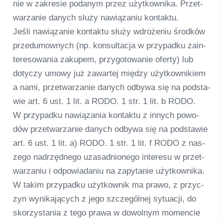
nie w zak­re­sie podanym przez użyt­kow­nika. Przet­
warza­nie danych służy nawią­za­niu kon­taktu.
Jeśli nawią­za­nie kon­taktu służy wdroże­niu środ­ków
przedu­mownych (np. kon­sult­acja w przy­padku zain­
te­re­so­wa­nia zaku­pem, przy­go­to­wa­nie oferty) lub
doty­czy umowy już zawar­tej między użyt­kow­ni­kiem
a nami, przet­warza­nie danych odbywa się na pod­sta­
wie art. 6 ust. 1 lit. a RODO. 1 str. 1 lit. b RODO.
W przy­padku nawią­za­nia kon­taktu z innych powo­
dów przet­warza­nie danych odbywa się na pod­sta­wie
art. 6 ust. 1 lit. a) RODO. 1 str. 1 lit. f RODO z nas­
zego nadrzęd­n­ego uza­sad­nio­n­ego inte­resu w przet­
warza­niu i odpo­wia­da­niu na zapy­ta­nie użyt­kow­nika.
W takim przy­padku użyt­kow­nik ma prawo, z przy­c­
zyn wyni­ka­ją­cych z jego szc­ze­gól­nej sytu­acji, do
skor­zysta­nia z tego prawa w dowol­nym momen­cie