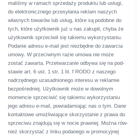
ma­liśmy w ramach sprze­daży pro­duktu lub usługi,
do elek­tro­nicz­n­ego prze­syła­nia reklam nas­zych
włas­nych towarów lub usług, które są pod­obne do
tych, które użyt­kow­nik już u nas zaku­pił, chyba że
użyt­kow­nik sprze­ci­wił się takiemu wykor­zysta­niu.
Poda­nie adresu e‑mail jest niez­będne do zaw­ar­cia
umowy. W prze­ciwnym razie umowa nie może
zostać zawarta. Przet­warza­nie odbywa się na pod­
sta­wie art. 6 ust. 1 str. 1 lit. f RODO z nas­zego
nadrzęd­n­ego uza­sad­nio­n­ego inte­resu w rekla­mie
bez­poś­red­niej. Użyt­kow­nik może w dowol­nym
momen­cie sprze­ci­wić się takiemu wykor­zysta­niu
jego adresu e‑mail, powia­da­mi­a­jąc nas o tym. Dane
kon­takt­owe umoż­li­wia­jące skor­zysta­nie z prawa do
sprze­ciwu znaj­dują się w nocie praw­nej. Można rów­
nież skor­zystać z linku poda­n­ego w pro­mo­cy­j­nej