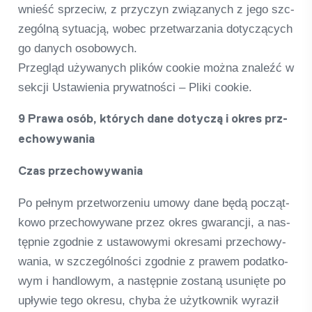
wnieść sprze­ciw, z przy­c­zyn zwią­zanych z jego szc­
ze­gólną sytu­acją, wobec przet­warza­nia doty­c­zą­cych
go danych oso­bo­wych.
Prze­gląd uży­wanych pli­ków coo­kie można zna­leźć w
sek­cji Usta­wi­e­nia pry­wat­ności – Pliki coo­kie.
9 Prawa osób, których dane doty­czą i okres prz­
echo­wy­wa­nia
Czas prz­echo­wy­wa­nia
Po pełnym przet­wor­ze­niu umowy dane będą poc­ząt­
kowo prz­echo­wy­wane przez okres gwa­ran­cji, a nas­
tęp­nie zgod­nie z usta­wo­wymi okres­ami prz­echo­wy­
wa­nia, w szc­ze­gól­ności zgod­nie z pra­wem podat­ko­
wym i hand­lo­wym, a nas­tęp­nie zostaną usunięte po
upły­wie tego okresu, chyba że użyt­kow­nik wyra­ził