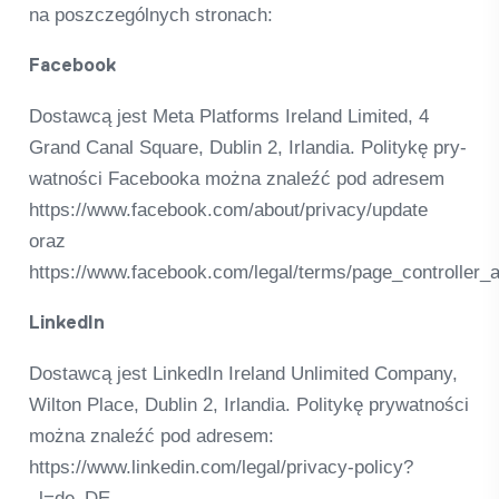
na poszc­ze­gól­nych stro­nach:
Face­book
Dostawcą jest Meta Plat­forms Ire­land Limi­ted, 4
Grand Canal Square, Dub­lin 2, Irlandia. Poli­tykę pry­
wat­ności Face­booka można zna­leźć pod adre­sem
https://www.facebook.com/about/privacy/update
oraz
https://www.facebook.com/legal/terms/page_controller
Lin­ke­dIn
Dostawcą jest Lin­ke­dIn Ire­land Unli­mi­ted Com­pany,
Wil­ton Place, Dub­lin 2, Irlandia. Poli­tykę pry­wat­ności
można zna­leźć pod adre­sem:
https://www.linkedin.com/legal/privacy-policy?
_l=de_DE.