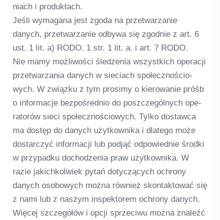
niach i pro­duktach.
Jeśli wyma­gana jest zgoda na przet­warza­nie
danych, przet­warza­nie odbywa się zgod­nie z art. 6
ust. 1 lit. a) RODO. 1 str. 1 lit. a. i art. 7 RODO.
Nie mamy moż­li­wości śled­ze­nia wszyst­kich ope­racji
przet­warza­nia danych w sie­ciach społecz­nościo­
wych. W związku z tym pro­simy o kie­ro­wa­nie próśb
o infor­macje bez­poś­red­nio do poszc­ze­gól­nych ope­
ra­torów sieci społecz­nościo­wych. Tylko dostawca
ma dostęp do danych użyt­kow­nika i dla­tego może
dost­ar­c­zyć infor­macji lub pod­jąć odpo­wied­nie środki
w przy­padku dochod­ze­nia praw użyt­kow­nika. W
razie jakich­kol­wiek pytań doty­c­zą­cych ochrony
danych oso­bo­wych można rów­nież skon­takt­ować się
z nami lub z nas­zym inspek­torem ochrony danych.
Więcej szc­ze­gółów i opcji sprze­ciwu można zna­leźć