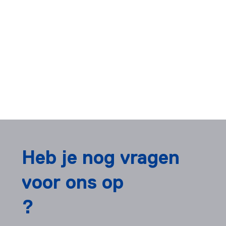
Heb je nog vragen
voor ons op
?