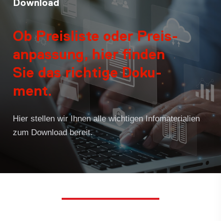
Download
Ob Preis­liste oder Preis­
an­pas­sung, hier fin­den
Sie das rich­tige Doku­
ment.
Hier stel­len wir Ihnen alle wich­ti­gen Info­ma­te­ria­lien
zum Down­load bereit.