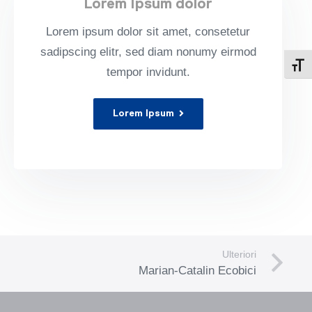
Lorem Ipsum dolor
Lorem ipsum dolor sit amet, con­sete­tur
sadipscing elitr, sed diam nonumy eirmod
Attiv
tem­por invidunt.
Lorem Ipsum
Ulteriori
Marian-Catalin Ecobici