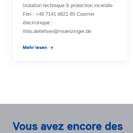
Iso­la­tion tech­ni­que & pro­tec­tion incen­die
Fon : +49 7141 6821 65 Courrier
électronique :
thilo.detlefsen@muenzinger.de
Mehr lesen
Vous avez encore des