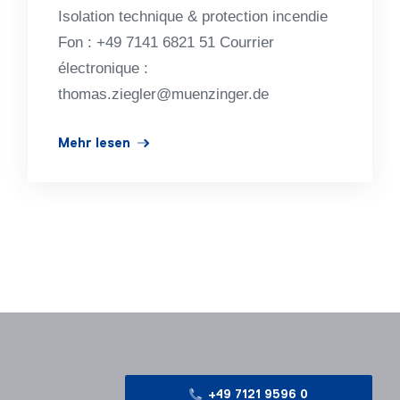
Iso­la­tion tech­ni­que & pro­tec­tion incen­die
Fon : +49 7141 6821 51 Courrier
électronique :
thomas.ziegler@muenzinger.de
Mehr lesen
+49 7121 9596 0