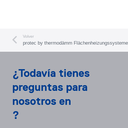
Volver
protec by thermodämm Flächenheizungssyste
¿Todavía tienes
preguntas para
nosotros en
?