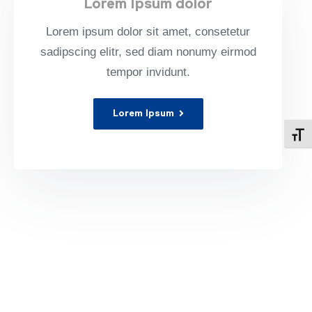
Lorem Ipsum dolor
Lorem ipsum dolor sit amet, con­sete­tur
sadipscing elitr, sed diam nonumy eirmod
tem­por invidunt.
Lorem Ipsum
Alter