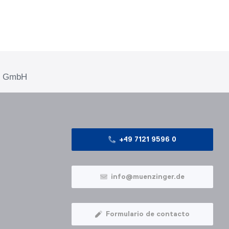
me GmbH
+49 7121 9596 0
info@muenzinger.de
Formulario de contacto